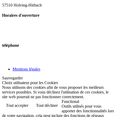
57510 Holving-Hirbach
Horaires d'ouverture
De avril à octobtre
Hors saison contact Mairie
contact-camping@holving.fr ou 0387095146
téléphone
Tél : 03 87 09 50 22
Tél : 03 87 09 51 46
Mentions légales
Sauvegarder
Choix utilisateur pour les Cookies
Nous utilisons des cookies afin de vous proposer les meilleurs
services possibles. Si vous déclinez l'utilisation de ces cookies, le
site web pourrait ne pas fonctionner correctement.
Functional
Tout accepter
Tout décliner
Outils utilisés pour vous
apporter des fonctionnalités lors
de votre navigation, cela peut inclure des fonctions de réseaux