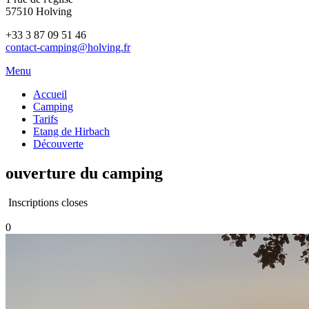
57510 Holving
+33 3 87 09 51 46
contact-camping@holving.fr
Menu
Accueil
Camping
Tarifs
Etang de Hirbach
Découverte
ouverture du camping
Inscriptions closes
0